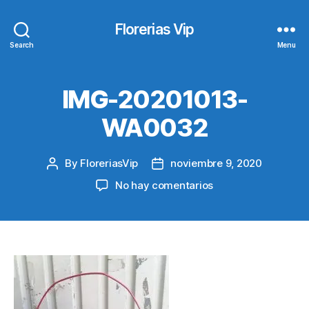
Florerias Vip
Search
Menu
IMG-20201013-
WA0032
By
FloreriasVip
noviembre 9, 2020
Post
Post
author
date
en
No hay comentarios
IMG-
20201013-
WA0032