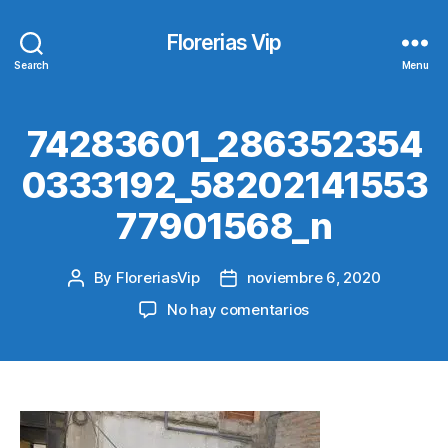
Florerias Vip
Search
Menu
74283601_286352354
0333192_58202141553
77901568_n
By
FloreriasVip
noviembre 6, 2020
Post
Post
author
date
en
No hay comentarios
74283601_286352