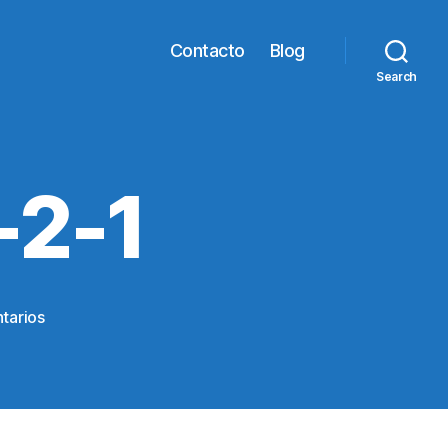
Contacto
Blog
Search
-2-1
en
tarios
Areglo-
surtido-
2-
1