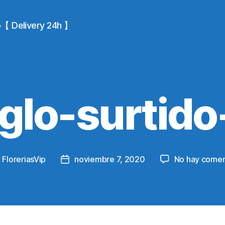
io【 Delivery 24h 】
glo-surtido
y
FloreriasVip
noviembre 7, 2020
No hay comen
Post
or
date