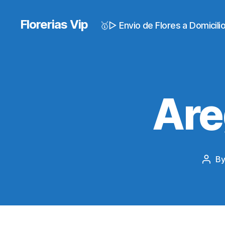
Florerias Vip
🥇▷ Envio de Flores a Domicil
Are
B
Post
auth