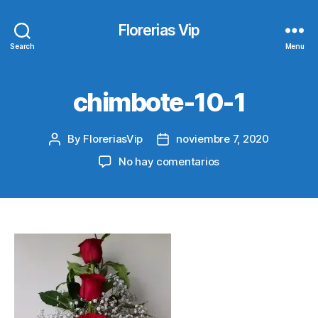
Florerias Vip
Search
Menu
chimbote-10-1
By
FloreriasVip
noviembre 7, 2020
Post
Post
author
date
en
No hay comentarios
chimbote-
10-
1