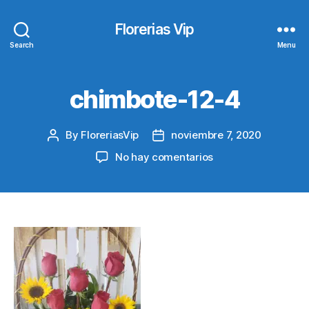
Florerias Vip
Search
Menu
chimbote-12-4
By
FloreriasVip
noviembre 7, 2020
Post
Post
author
date
en
No hay comentarios
chimbote-
12-
4