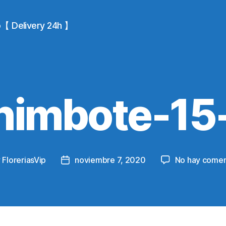
io【 Delivery 24h 】
himbote-15
y
FloreriasVip
noviembre 7, 2020
No hay comen
Post
or
date