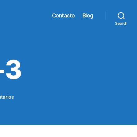
Contacto
Blog
Search
-3
en
tarios
chimbote-
15-
3