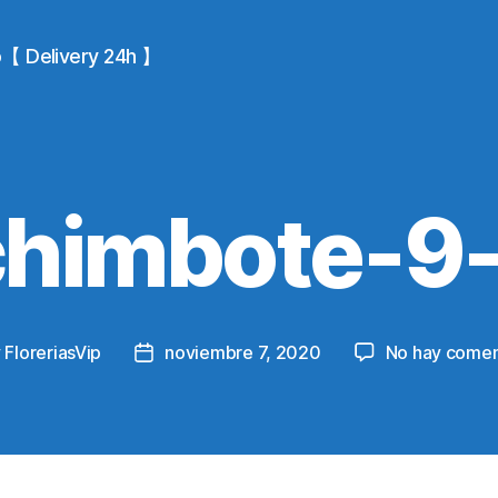
io【 Delivery 24h 】
chimbote-9-
y
FloreriasVip
noviembre 7, 2020
No hay comen
Post
or
date