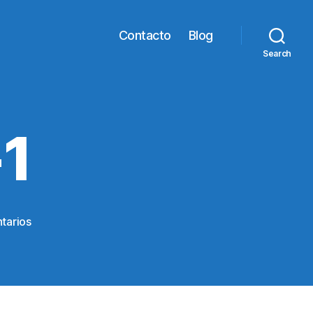
Contacto
Blog
Search
1
en
tarios
chimbote-
9-
1