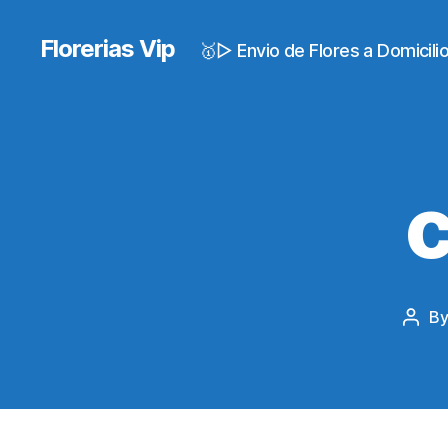
Florerias Vip
🥇▷ Envio de Flores a Domicil
B
Post
auth