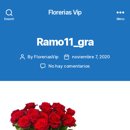
Florerias Vip
Search
Menu
Ramo11_gra
By
FloreriasVip
noviembre 7, 2020
Post
Post
author
date
en
No hay comentarios
Ramo11_gra