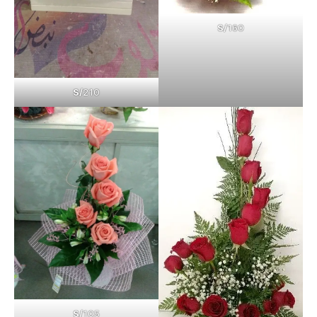
S/
160
S/
210
S/
105