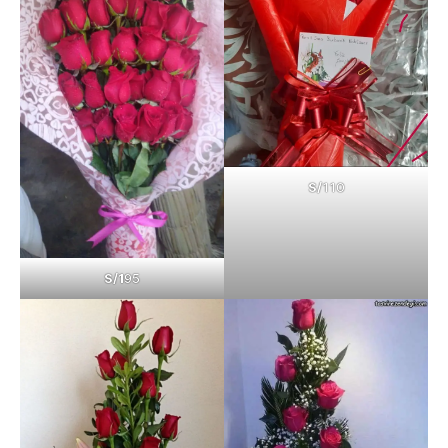
S/
110
S/1
95