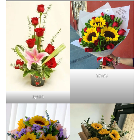
S/
180
S/
120