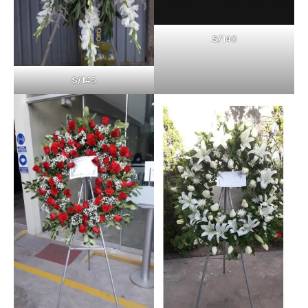
S/1
40
S/1
45