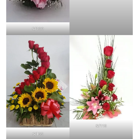
S/
130
S/
115
S/1
55