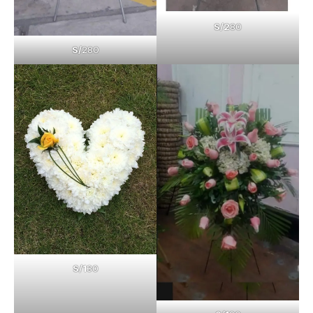
S/2
80
S/
280
S/1
30