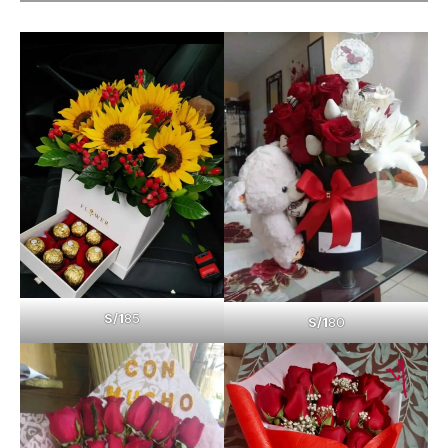
S/1
85
S/1
80