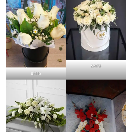
S/1
75
S/
115