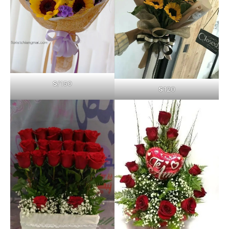
S
/150
S
120