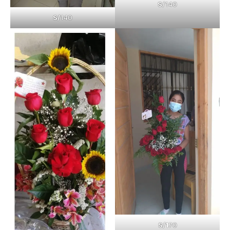
S/
140
S/
140
S/1
70