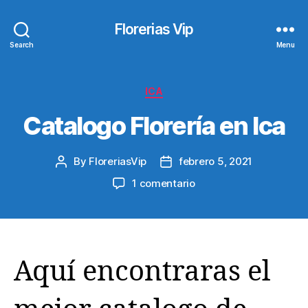
Florerias Vip
Search
Menu
Categories
ICA
Catalogo Florería en Ica
By
FloreriasVip
febrero 5, 2021
Post
Post
author
date
en
1 comentario
Catalogo
Florería
en
Ica
Aquí encontraras el