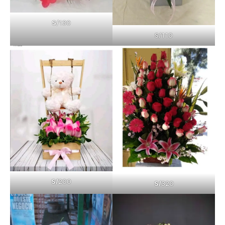
S/
130
S/110
S/
200
S/
320