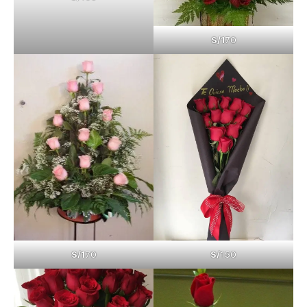
S/1
70
S/
150
S/1
70