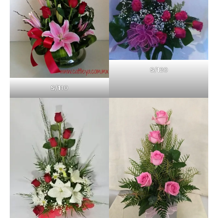
S/1
20
S/1
10