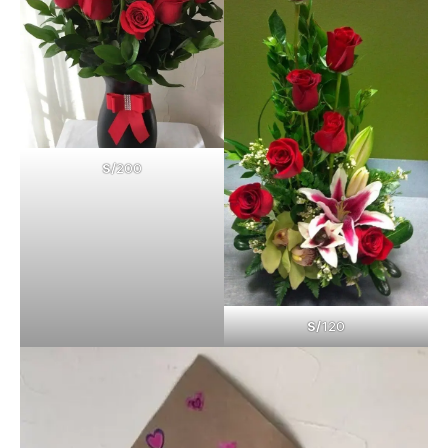
S/
200
S/
120