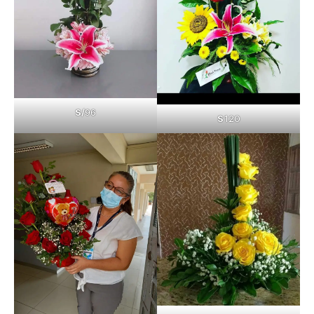
S/
96
S
120