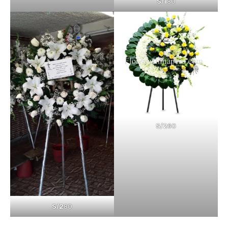
S/1
80
S/2
60
S/2
80