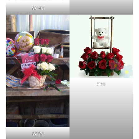
S/
140
/1
70
S/1
80