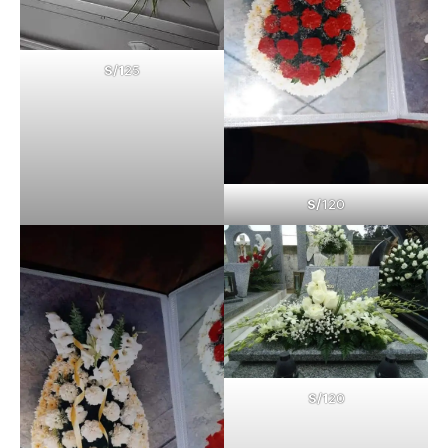
S/1
25
S/
120
S/1
20