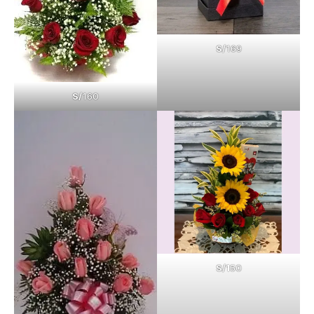
S/
169
S/
160
S/1
50