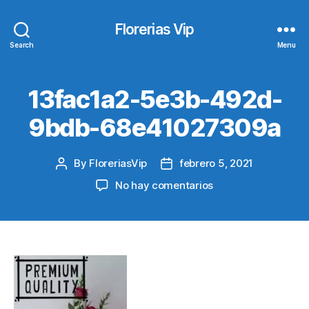
Florerias Vip
Search
Menu
13fac1a2-5e3b-492d-
9bdb-68e41027309a
By
FloreriasVip
febrero 5, 2021
Post
Post
author
date
en
No hay comentarios
13fac1a2-
5e3b-
492d-
9bdb-
68e41027309a