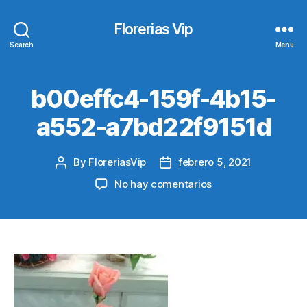
Florerias Vip
Search
Menu
b00effc4-159f-4b15-
a552-a7bd22f9151d
By
FloreriasVip
febrero 5, 2021
Post
Post
author
date
en
No hay comentarios
b00effc4-
159f-
4b15-
a552-
a7bd22f9151d