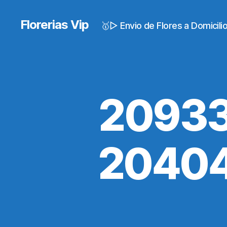
Florerias Vip
🥇▷ Envio de Flores a Domicil
20933
20404