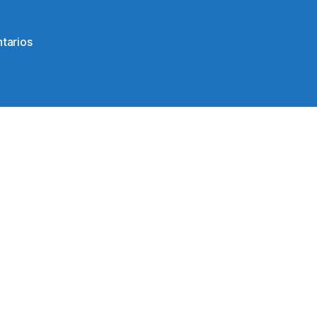
en
tarios
20933897_1545064632204040_77069718183351327