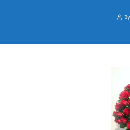
B
Post
auth