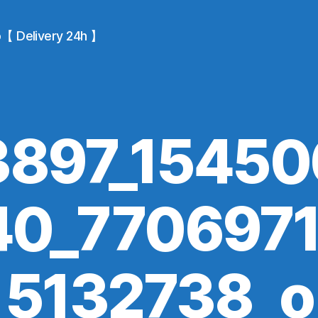
io【 Delivery 24h 】
897_1545
0_770697
5132738_o