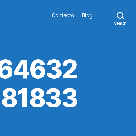
Contacto
Blog
Search
064632
181833