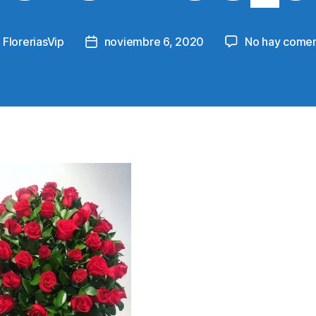
y
FloreriasVip
noviembre 6, 2020
No hay comen
Post
or
date