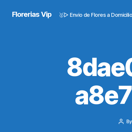
Florerias Vip
🥇▷ Envio de Flores a Domicil
8dae
a8e7
B
Post
auth