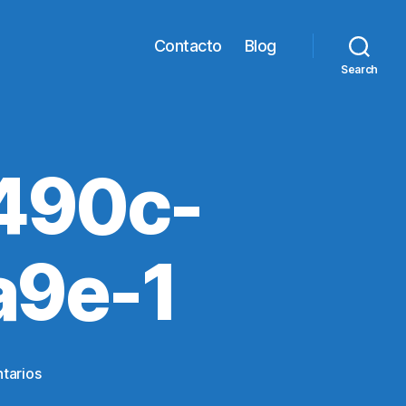
Contacto
Blog
Search
490c-
a9e-1
en
tarios
8dae0416-