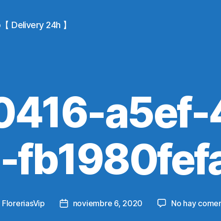
io【 Delivery 24h 】
0416-a5ef-
-fb1980fef
y
FloreriasVip
noviembre 6, 2020
No hay comen
Post
or
date