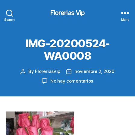
Florerias Vip
Search
Menu
IMG-20200524-
WA0008
By
FloreriasVip
noviembre 2, 2020
Post
Post
author
date
en
No hay comentarios
IMG-
20200524-
WA0008