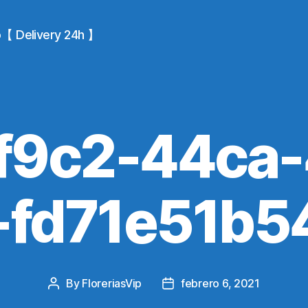
io【 Delivery 24h 】
f9c2-44ca-
-fd71e51b5
By
FloreriasVip
febrero 6, 2021
Post
Post
author
date