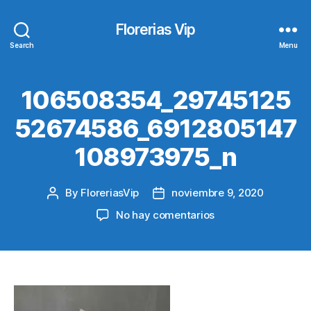
Florerias Vip
Search
Menu
106508354_29745125
52674586_6912805147
108973975_n
By
FloreriasVip
noviembre 9, 2020
Post
Post
author
date
en
No hay comentarios
106508354_29745