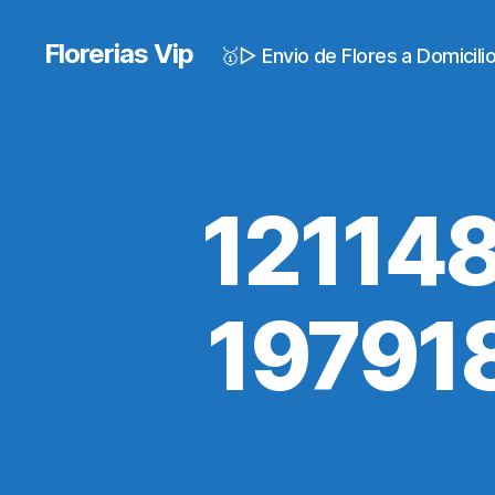
Florerias Vip
🥇▷ Envio de Flores a Domicil
12114
19791