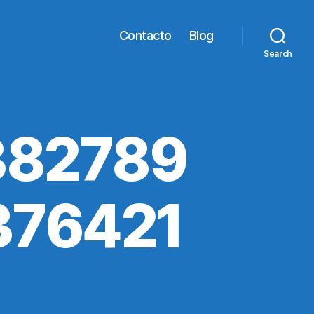
Contacto
Blog
Search
382789
376421
1