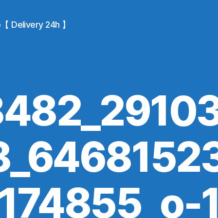
io【 Delivery 24h 】
8482_2910
8_6468152
174855_o-