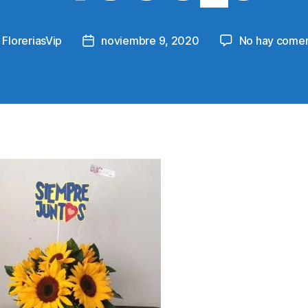
y
FloreriasVip
noviembre 9, 2020
No hay comen
Post
or
date