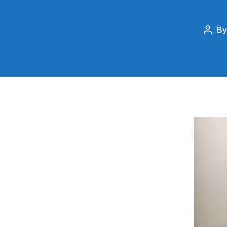
B
Post
auth