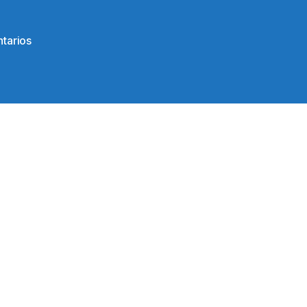
en
tarios
121148482_2910382789197918_64681523764211748
1