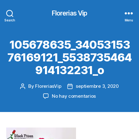
Florerias Vip
Search
Menu
105678635_34053153
76169121_5538735464
914132231_o
By
FloreriasVip
septiembre 3, 2020
Post
Post
author
date
en
No hay comentarios
105678635_34053