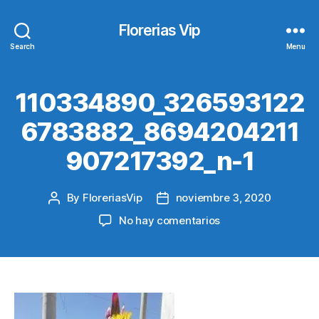
Florerias Vip
Search
Menu
110334890_326593122
6783882_8694204211
907217392_n-1
By
FloreriasVip
noviembre 3, 2020
Post
Post
author
date
en
No hay comentarios
110334890_326593
1