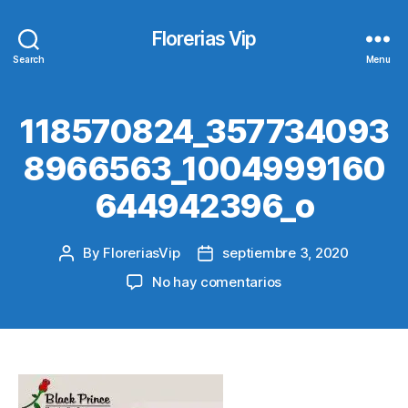
Florerias Vip
Search
Menu
118570824_357734093
8966563_1004999160
644942396_o
By
FloreriasVip
septiembre 3, 2020
Post
Post
author
date
en
No hay comentarios
118570824_35773