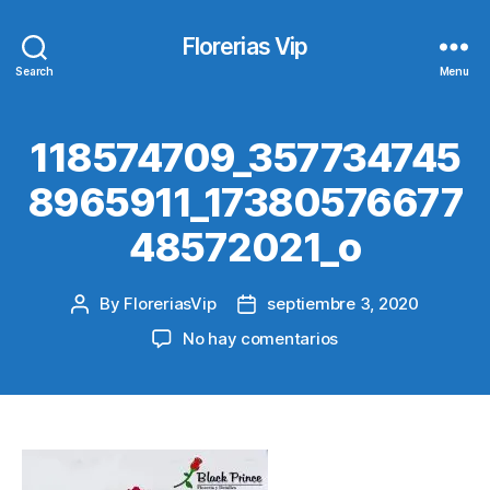
Florerias Vip
Search
Menu
118574709_357734745
8965911_17380576677
48572021_o
By
FloreriasVip
septiembre 3, 2020
Post
Post
author
date
en
No hay comentarios
118574709_357734