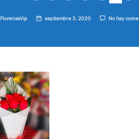
y
FloreriasVip
septiembre 3, 2020
No hay comen
Post
r
date