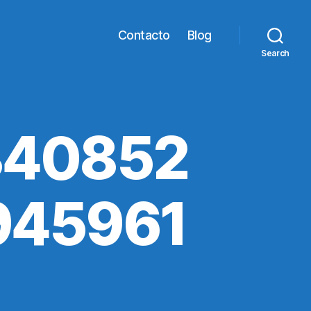
Contacto
Blog
Search
340852
945961