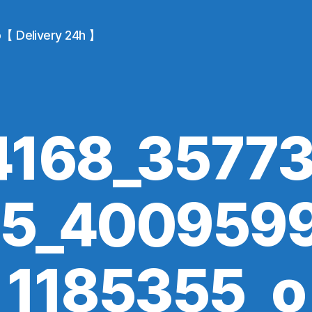
io【 Delivery 24h 】
4168_3577
5_400959
1185355_o