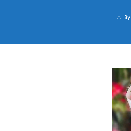
B
Post
autho