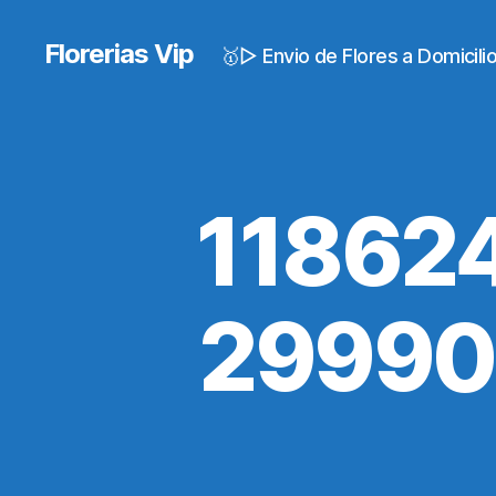
Florerias Vip
🥇▷ Envio de Flores a Domicil
11862
29990