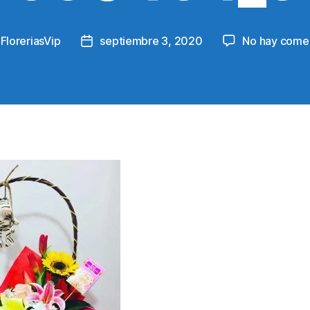
y
FloreriasVip
septiembre 3, 2020
No hay comen
Post
r
date