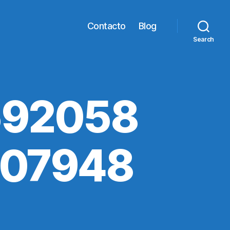
Contacto
Blog
Search
592058
307948