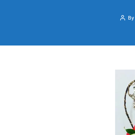
B
Post
autho