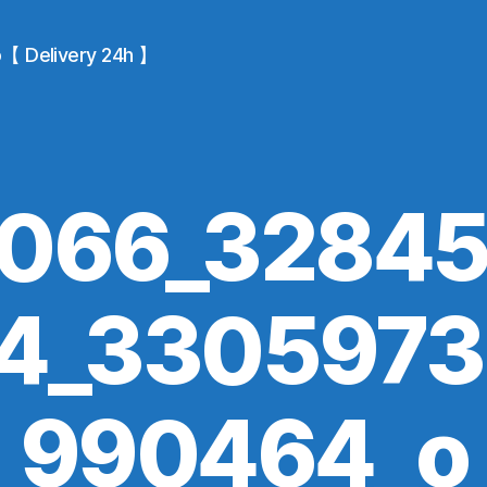
io【 Delivery 24h 】
066_3284
4_330597
990464_o