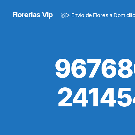
Florerias Vip
🥇▷ Envio de Flores a Domicil
96768
24145