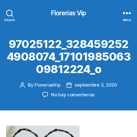
Florerias Vip
Search
Menu
97025122_328459252
4908074_17101985063
09812224_o
By
FloreriasVip
septiembre 3, 2020
Post
Post
author
date
en
No hay comentarios
97025122_3284592