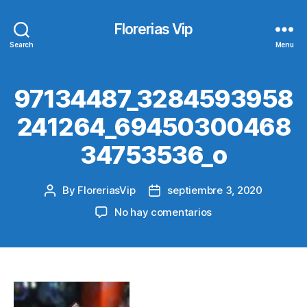
Florerias Vip
Search
Menu
97134487_3284593958
241264_69450300468
34753536_o
By
FloreriasVip
septiembre 3, 2020
Post
Post
author
date
en
No hay comentarios
97134487_328459