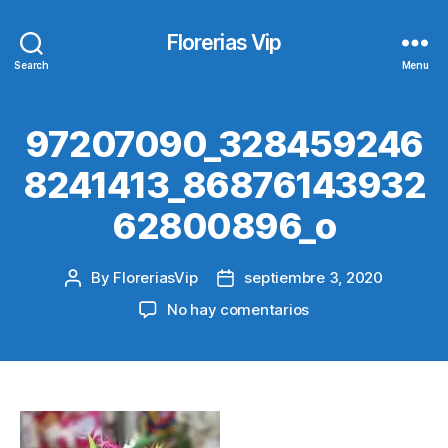
Florerias Vip
Search
Menu
97207090_328459246
8241413_86876143932
62800896_o
By
FloreriasVip
septiembre 3, 2020
Post
Post
author
date
en
No hay comentarios
97207090_328459