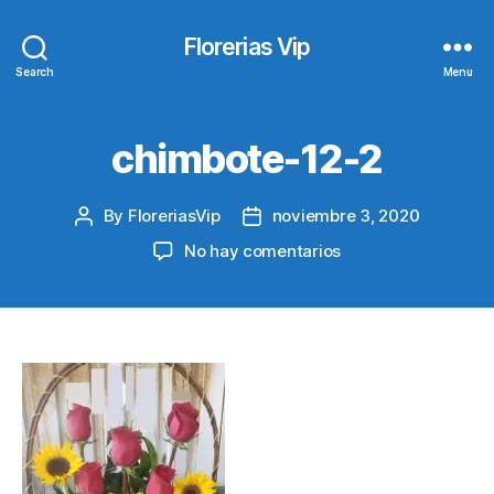
Florerias Vip
Search
Menu
chimbote-12-2
By
FloreriasVip
noviembre 3, 2020
Post
Post
author
date
en
No hay comentarios
chimbote-
12-
2