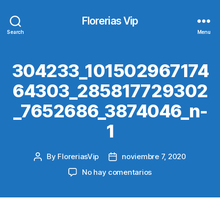
Florerias Vip
Search
Menu
304233_101502967174
64303_285817729302
_7652686_3874046_n-
1
By
FloreriasVip
noviembre 7, 2020
Post
Post
author
date
en
No hay comentarios
304233_10150296
1