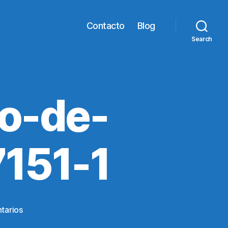
Contacto
Blog
Search
no-de-
7151-1
en
tarios
retrato-