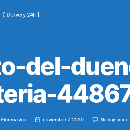
io【 Delivery 24h 】
to-del-due
steria-4486
y
FloreriasVip
noviembre 7, 2020
No hay comen
Post
or
date