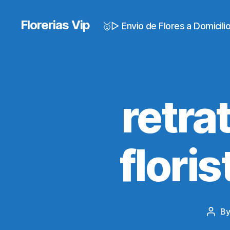
Florerias Vip
🥇▷ Envio de Flores a Domicil
retra
flori
B
Post
auth