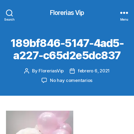
Florerias Vip
Search
Menu
189bf846-5147-4ad5-
a227-c65d2e5dc837
By
FloreriasVip
febrero 6, 2021
Post
Post
author
date
en
No hay comentarios
189bf846-
5147-
4ad5-
a227-
c65d2e5dc837