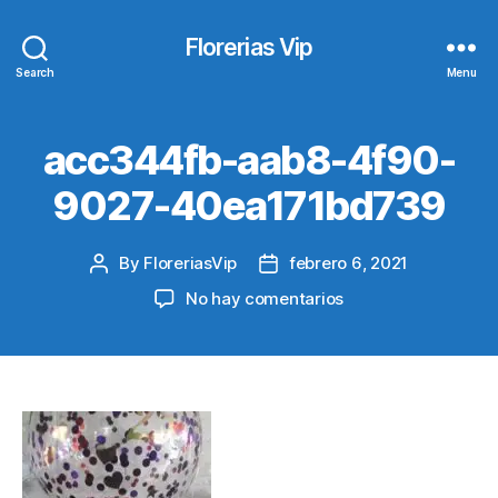
Florerias Vip
Search
Menu
acc344fb-aab8-4f90-
9027-40ea171bd739
By
FloreriasVip
febrero 6, 2021
Post
Post
author
date
en
No hay comentarios
acc344fb-
aab8-
4f90-
9027-
40ea171bd739