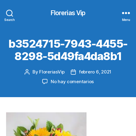
Florerias Vip
Search
Menu
b3524715-7943-4455-
8298-5d49fa4da8b1
By
FloreriasVip
febrero 6, 2021
Post
Post
author
date
en
No hay comentarios
b3524715-
7943-
4455-
8298-
5d49fa4da8b1