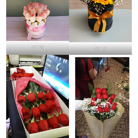
S/175
S/145