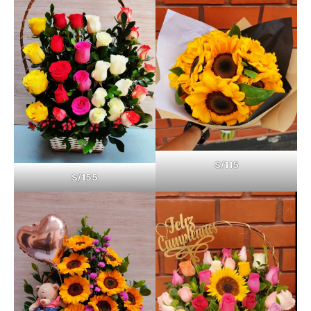
S/115
S/155