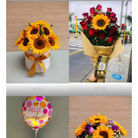
S/175
S/130