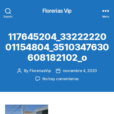
Florerias Vip
Search
Menu
117645204_33222220
01154804_3510347630
608182102_o
By
FloreriasVip
noviembre 4, 2020
Post
Post
author
date
en
No hay comentarios
117645204_33222