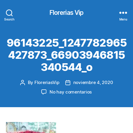
Florerias Vip
Search
Menu
96143225_1247782965
427873_66903946815
340544_o
By
FloreriasVip
noviembre 4, 2020
Post
Post
author
date
en
No hay comentarios
96143225_124778