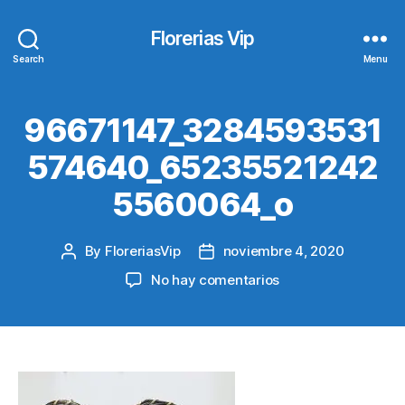
Florerias Vip
Search
Menu
96671147_3284593531
574640_65235521242
5560064_o
By
FloreriasVip
noviembre 4, 2020
Post
Post
author
date
en
No hay comentarios
96671147_328459