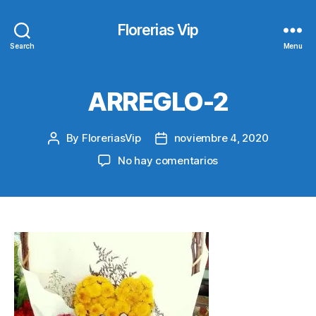
Florerias Vip
Search
Menu
ARREGLO-2
By
FloreriasVip
noviembre 4, 2020
Post
Post
author
date
en
No hay comentarios
ARREGLO-
2