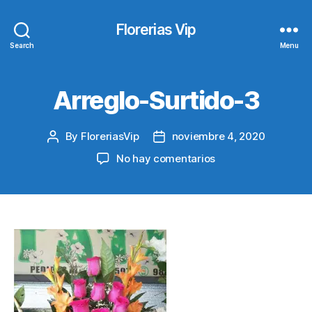
Florerias Vip
Search
Menu
Arreglo-Surtido-3
By
FloreriasVip
noviembre 4, 2020
Post
Post
author
date
en
No hay comentarios
Arreglo-
Surtido-
3