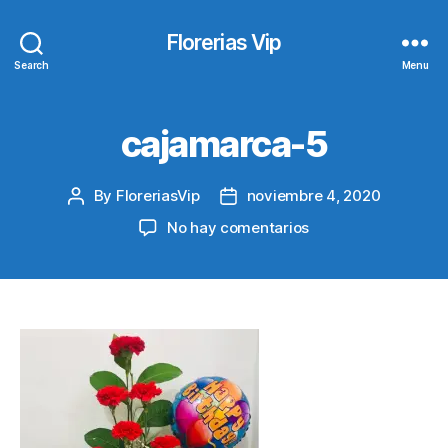
Florerias Vip
Search
Menu
cajamarca-5
By
FloreriasVip
noviembre 4, 2020
Post
Post
author
date
en
No hay comentarios
cajamarca-
5