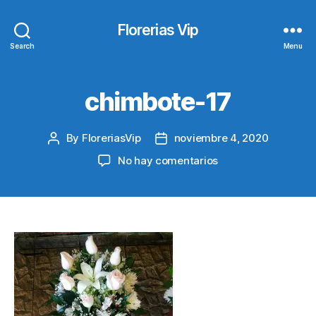
Florerias Vip
Search
Menu
chimbote-17
By
FloreriasVip
noviembre 4, 2020
Post
Post
author
date
en
No hay comentarios
chimbote-
17