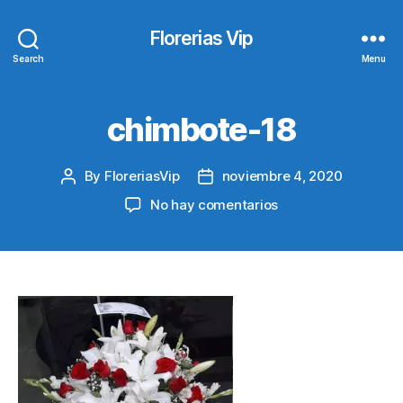
Florerias Vip
Search
Menu
chimbote-18
By
FloreriasVip
noviembre 4, 2020
Post
Post
author
date
en
No hay comentarios
chimbote-
18