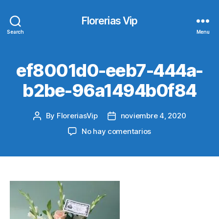
Florerias Vip
Search
Menu
ef8001d0-eeb7-444a-
b2be-96a1494b0f84
By
FloreriasVip
noviembre 4, 2020
Post
Post
author
date
en
No hay comentarios
ef8001d0-
eeb7-
444a-
b2be-
96a1494b0f84