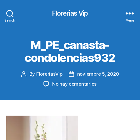
Florerias Vip
Search
Menu
M_PE_canasta-
condolencias932
By
FloreriasVip
noviembre 5, 2020
Post
Post
author
date
en
No hay comentarios
M_PE_canasta-
condolencias932