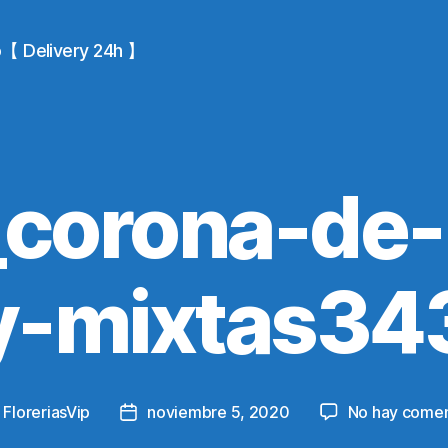
io【 Delivery 24h 】
corona-de-
y-mixtas34
y
FloreriasVip
noviembre 5, 2020
No hay comen
Post
or
date