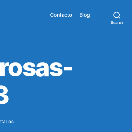
Contacto
Blog
Search
rosas-
3
en
tarios
M_PE_corona-