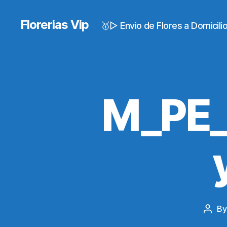
Florerias Vip
🥇▷ Envio de Flores a Domicil
M_PE_
B
Post
auth