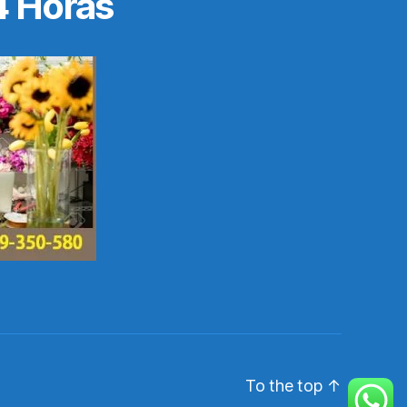
4 Horas
To the top
↑