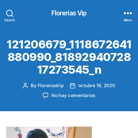
Florerias Vip
Search
Menu
121206679_1118672641
880990_81892940728
17273545_n
By
FloreriasVip
octubre 16, 2020
Post
Post
author
date
en
No hay comentarios
121206679_111867