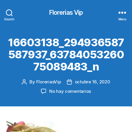
Florerias Vip
Search
Menu
16603138_294936587
587937_63784053260
75089483_n
By
FloreriasVip
octubre 16, 2020
Post
Post
author
date
en
No hay comentarios
16603138_294936