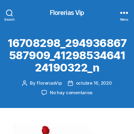
Florerias Vip
Search
Menu
16708298_294936867
587909_41298534641
24190322_n
By
FloreriasVip
octubre 16, 2020
Post
Post
author
date
en
No hay comentarios
16708298_294936