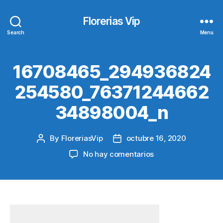
Florerias Vip
Search
Menu
16708465_294936824
254580_76371244662
34898004_n
By
FloreriasVip
octubre 16, 2020
Post
Post
author
date
en
No hay comentarios
16708465_294936