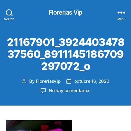
Florerias Vip
Search
Menu
21167901_3924403478
37560_8911145186709
297072_o
By
FloreriasVip
octubre 16, 2020
Post
Post
author
date
en
No hay comentarios
21167901_3924403