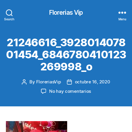
Florerias Vip
Search
Menu
21246616_3928014078
01454_6846780410123
269998_o
By
FloreriasVip
octubre 16, 2020
Post
Post
author
date
en
No hay comentarios
21246616_3928014